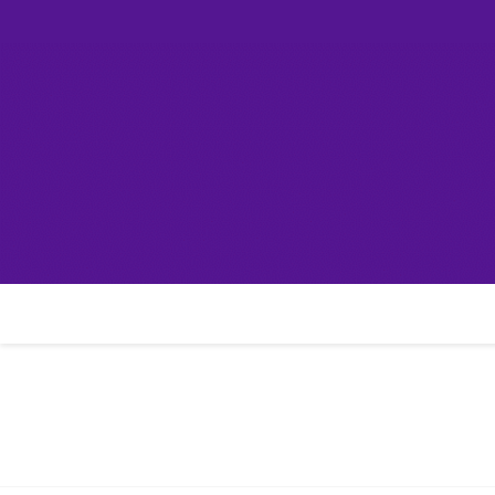
Skip
컴린
to
content