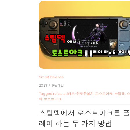
Smart Devices
2023년 9월 3일
Tagged
rufus
,
sd카드-윈도우설치
,
로스트아크
,
스팀덱
,
덱-로스트아크
스팀덱에서 로스트아크를 
레이 하는 두 가지 방법