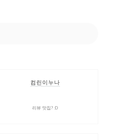
컴린이누나
리뷰 맛집? :D