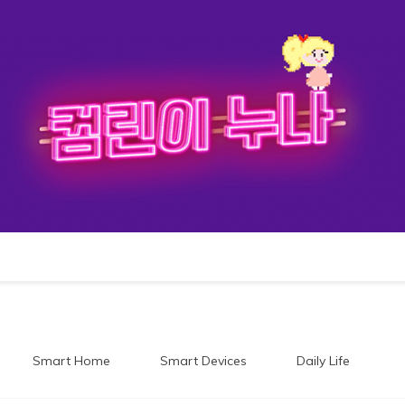
이누나
Smart Home
Smart Devices
Daily Life