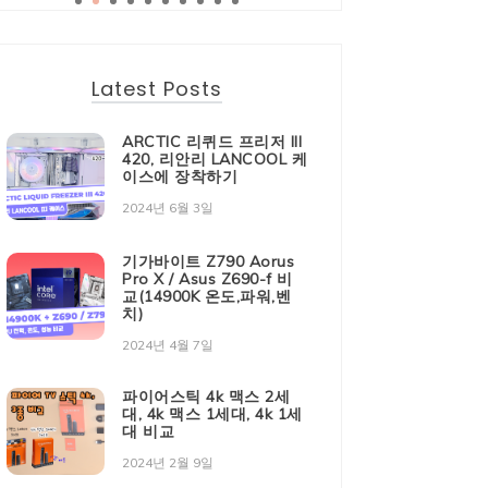
Latest Posts
ARCTIC 리퀴드 프리저 III
420, 리안리 LANCOOL 케
이스에 장착하기
2024년 6월 3일
기가바이트 Z790 Aorus
Pro X / Asus Z690-f 비
교(14900K 온도,파워,벤
치)
2024년 4월 7일
파이어스틱 4k 맥스 2세
대, 4k 맥스 1세대, 4k 1세
대 비교
2024년 2월 9일