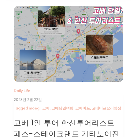
Daily Life
2023년 2월 22일
Tagged
moegi
,
고베
,
고베당일여행
,
고베비프
,
고베비프요리영상
고베 1일 투어 한신투어리스트
패스-스테이크랜드 기타노이진