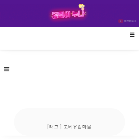
Skip
컴린이누나
to
content
[태그:]
고베유럽마을