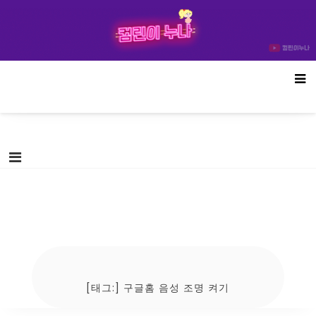
Skip
컴린이누나
to
content
[태그:]
구글홈 음성 조명 켜기