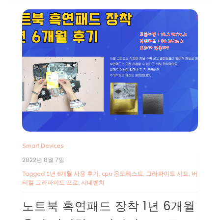
Smart Devices
2022년 8월 7일
Tagged
1년 6개월 사용 후기
,
cpu 온도테스트
,
그라파이트 시트
,
버
티컬 그라파이트 프로
,
시네벤치
노트북 흑연패드 장착 1년 6개월