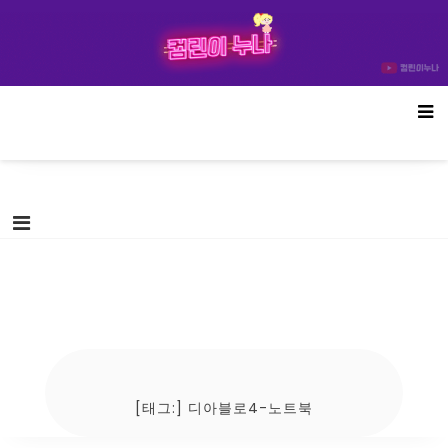
Skip
컴린이누나
to
content
[태그:]
디아블로4-노트북