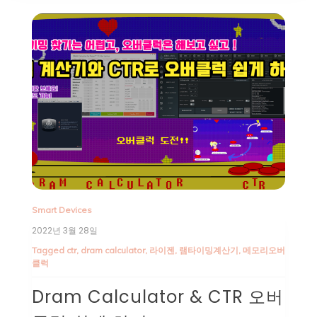
Smart Devices
2022년 3월 28일
Tagged
ctr
,
dram calculator
,
라이젠
,
램타이밍계산기
,
메모리오버
클럭
Dram Calculator & CTR 오버