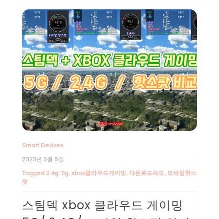
Smart Devices
2023년 3월 6일
Tagged
2.4g
,
5g
,
xbox클라우드게이밍
,
다운로드속도
,
모바일핫스
팟
스팀덱 xbox 클라우드 게이밍