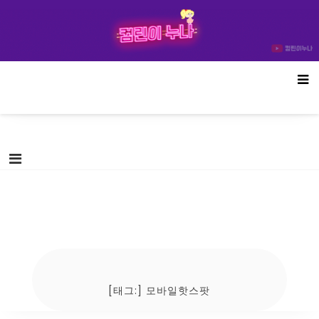
Skip
컴린이누나
to
content
[태그:]
모바일핫스팟