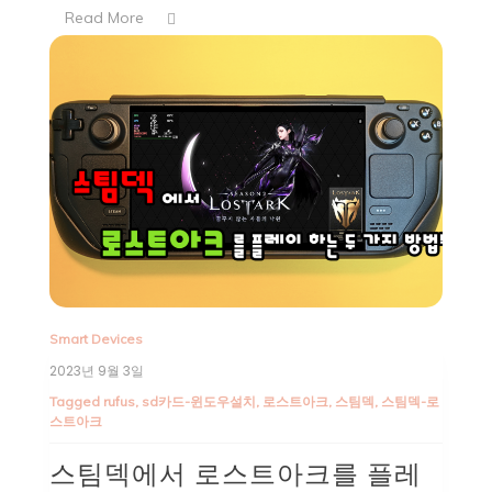
Read More
Smart Devices
2023년 9월 3일
Tagged
rufus
,
sd카드-윈도우설치
,
로스트아크
,
스팀덱
,
스팀덱-로
스트아크
스팀덱에서 로스트아크를 플레