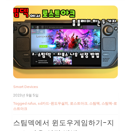
Smart Devices
2023년 9월 5일
Tagged
rufus
,
sd카드-윈도우설치
,
로스트아크
,
스팀덱
,
스팀덱-로
스트아크
스팀덱에서 윈도우게임하기-지