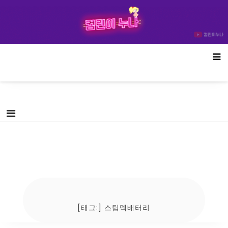
Skip
컴린이누나
to
content
[태그:]
스팀덱배터리