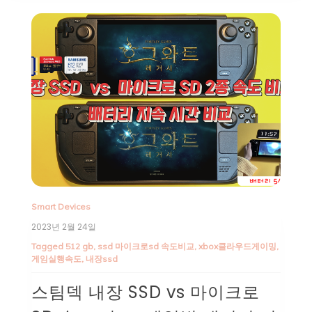
Smart Devices
2023년 2월 24일
Tagged
512 gb
,
ssd 마이크로sd 속도비교
,
xbox클라우드게이밍
,
게임실행속도
,
내장ssd
스팀덱 내장 SSD vs 마이크로