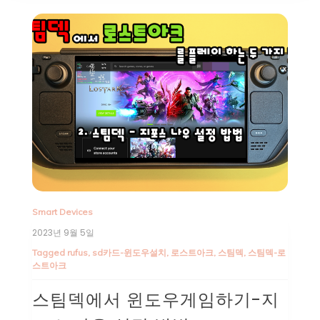
Smart Devices
2023년 9월 5일
Tagged
rufus
,
sd카드-윈도우설치
,
로스트아크
,
스팀덱
,
스팀덱-로
스트아크
스팀덱에서 윈도우게임하기-지