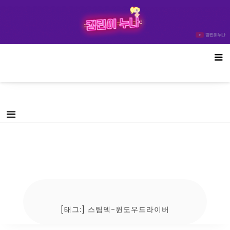
Skip
컴린이누나
to
content
[태그:]
스팀덱-윈도우드라이버