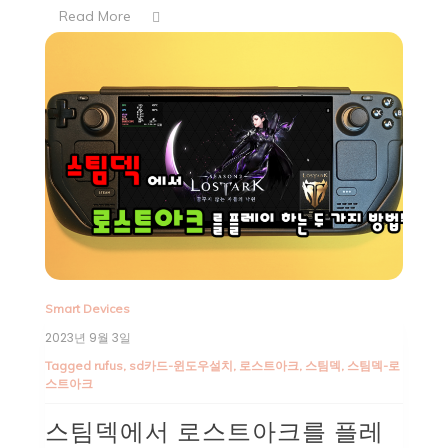
Read More
Smart Devices
2023년 9월 3일
Tagged
rufus
,
sd카드-윈도우설치
,
로스트아크
,
스팀덱
,
스팀덱-로
스트아크
스팀덱에서 로스트아크를 플레