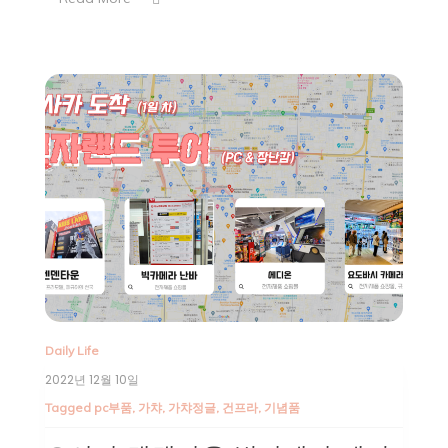
Daily Life
2022년 12월 10일
Tagged
pc부품
,
가챠
,
가챠정글
,
건프라
,
기념품