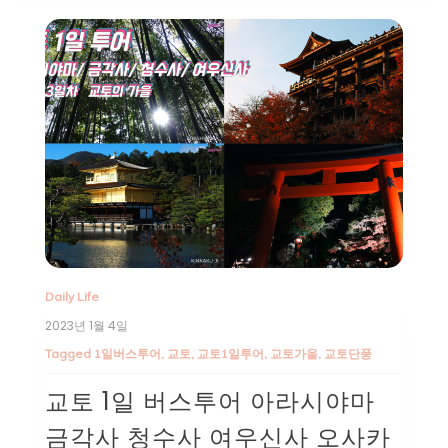
Daily Life
2023년 1월 4일
Tagged
1일버스투어
,
교토
,
교토1일투어
,
교토가을
,
교토단풍
교토 1일 버스투어 아라시야마
금각사 청수사 여우신사 오사카