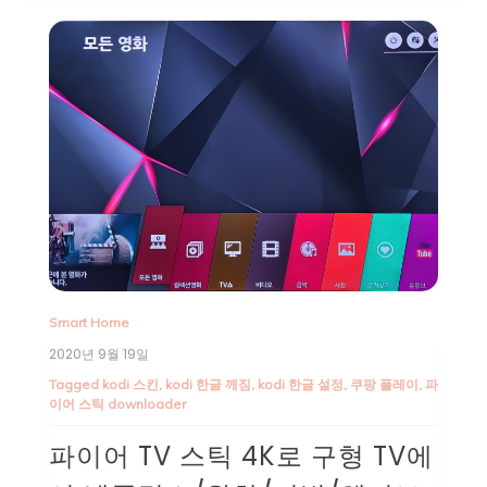
Smart Home
2020년 9월 19일
Tagged
kodi 스킨
,
kodi 한글 깨짐
,
kodi 한글 설정
,
쿠팡 플레이
,
파
이어 스틱 downloader
파이어 TV 스틱 4K로 구형 TV에