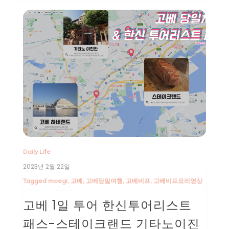
Daily Life
2023년 2월 22일
Tagged
moegi
,
고베
,
고베당일여행
,
고베비프
,
고베비프요리영상
고베 1일 투어 한신투어리스트
패스-스테이크랜드 기타노이진