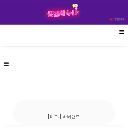
Skip
컴린이누나
to
content
[태그:]
하버랜드