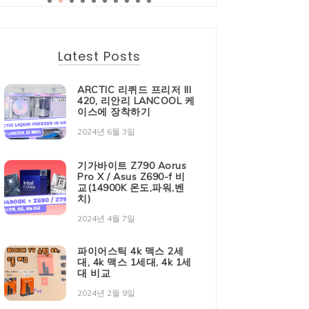
Latest Posts
ARCTIC 리퀴드 프리저 III
420, 리안리 LANCOOL 케
이스에 장착하기
2024년 6월 3일
기가바이트 Z790 Aorus
Pro X / Asus Z690-f 비
교(14900K 온도,파워,벤
치)
2024년 4월 7일
파이어스틱 4k 맥스 2세
대, 4k 맥스 1세대, 4k 1세
대 비교
2024년 2월 9일