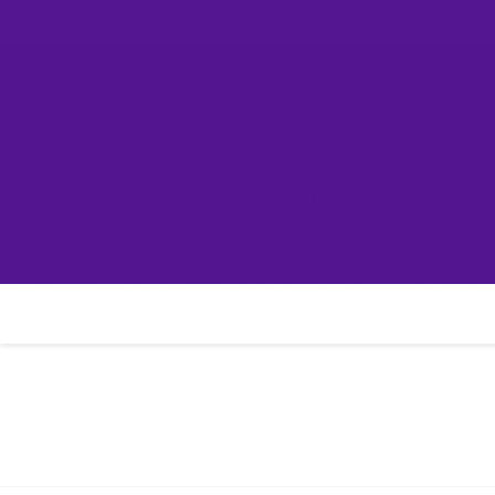
Skip
컴린
to
content