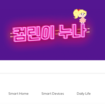
이누나
Smart Home
Smart Devices
Daily Life