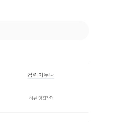
컴린이누나
리뷰 맛집? :D