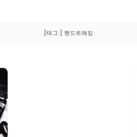
[태그:]
핸드트래킹