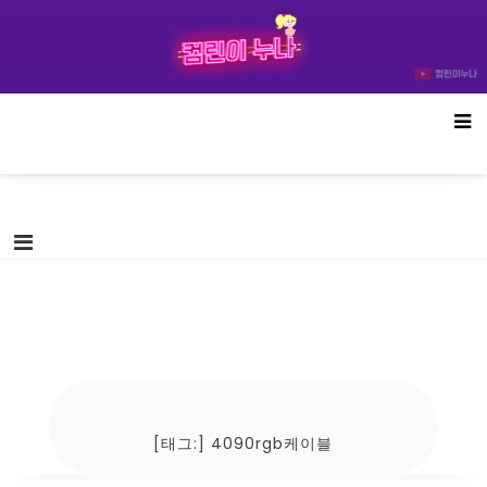
Skip
컴린이누나
to
content
[태그:]
4090rgb케이블