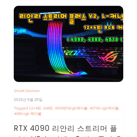
Smart Devices
2023년 5월 25일
Tagged
12+4핀
,
3x8핀
,
4000번대rgb케이블
,
4070ti-rgb케이블
,
4080 rgb 케이블
RTX 4090 리안리 스트리머 플