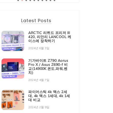
Latest Posts
ARCTIC 리퀴드 프리저 III
420, 리안리 LANCOOL 케
이스에 장착하기
2024년 6월 3일
기가바이트 Z790 Aorus
Pro X / Asus Z690-f 비
교(14900K 온도,파워,벤
치)
2024년 4월 7일
파이어스틱 4k 맥스 2세
대, 4k 맥스 1세대, 4k 1세
대 비교
2024년 2월 9일