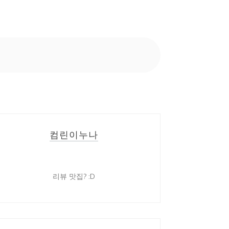
컴린이누나
리뷰 맛집? :D