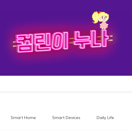
이누나
Smart Home
Smart Devices
Daily Life