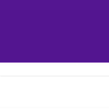
Skip
컴린
to
content