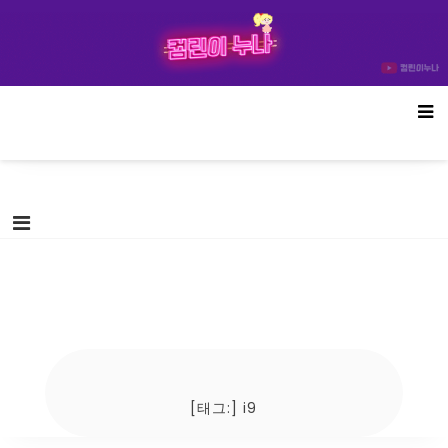
Skip
컴린이누나
to
content
[태그:]
i9