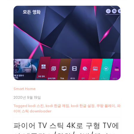
Smart Home
2020년 9월 19일
Tagged
kodi 스킨
,
kodi 한글 깨짐
,
kodi 한글 설정
,
쿠팡 플레이
,
파
이어 스틱 downloader
파이어 TV 스틱 4K로 구형 TV에