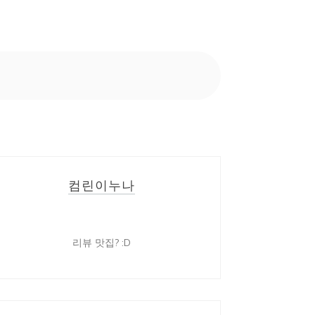
컴린이누나
리뷰 맛집? :D