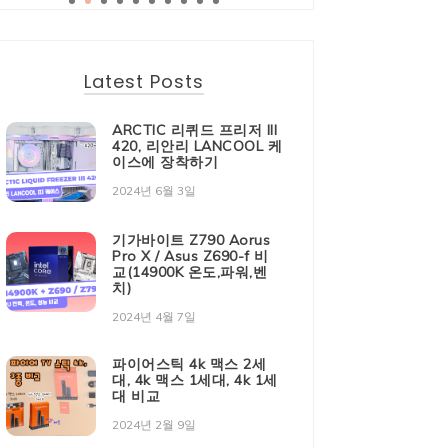
Latest Posts
ARCTIC 리퀴드 프리저 III
420, 리안리 LANCOOL 케
이스에 장착하기
2024년 6월 3일
기가바이트 Z790 Aorus
Pro X / Asus Z690-f 비
교(14900K 온도,파워,벤
치)
2024년 4월 7일
파이어스틱 4k 맥스 2세
대, 4k 맥스 1세대, 4k 1세
대 비교
2024년 2월 9일