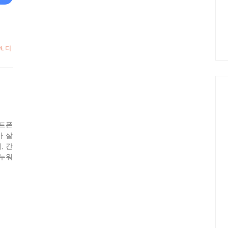
4
,
디
디
마트폰
가 살
, 간
 누워