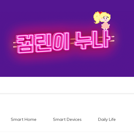
이누나
Smart Home
Smart Devices
Daily Life