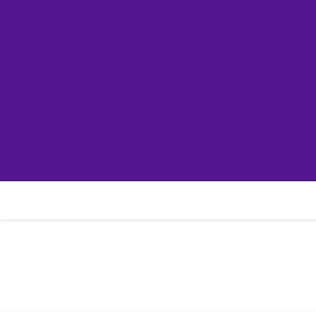
Skip
컴린
to
content