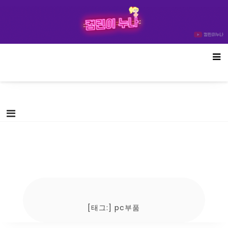
Skip
컴린이누나
to
content
[태그:]
pc부품