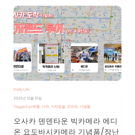
Daily Life
2022년 12월 10일
Tagged
pc부품
,
가챠
,
가챠정글
,
건프라
,
기념품
오사카 덴덴타운 빅카메라 에디
온 요도바시카메라 기념품/장난