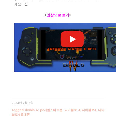
게요!
<
영상으로 보기
>
2023년 7월 6일
Tagged
diablo-iv
,
pc게임스마트폰
,
디아블로 4
,
디아블로4
,
디아
블로4 휴대폰