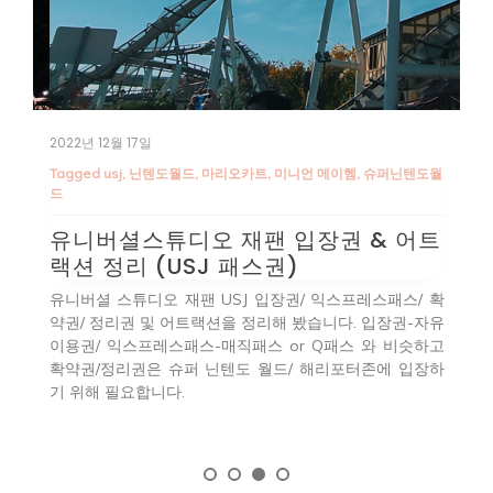
2022년 12월 17일
2
Tagged
usj
,
닌텐도월드
,
마리오카트
,
미니언 메이헴
,
슈퍼닌텐도월
T
드
사
유니버셜스튜디오 재팬 입장권 & 어트
랙션 정리 (USJ 패스권)
시즌
덴
유니버셜 스튜디오 재팬 USJ 입장권/ 익스프레스패스/ 확
 교
하
약권/ 정리권 및 어트랙션을 정리해 봤습니다. 입장권-자유
 것
은
이용권/ 익스프레스패스-매직패스 or Q패스 와 비슷하고
어를
디
확약권/정리권은 슈퍼 닌텐도 월드/ 해리포터존에 입장하
기 위해 필요합니다.