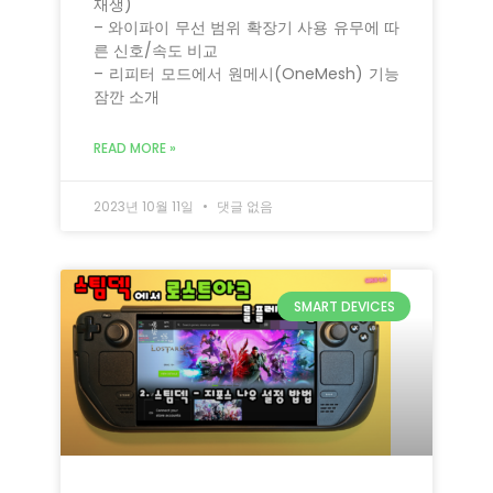
재생)
– 와이파이 무선 범위 확장기 사용 유무에 따
른 신호/속도 비교
– 리피터 모드에서 원메시(OneMesh) 기능
잠깐 소개
READ MORE »
2023년 10월 11일
댓글 없음
SMART DEVICES