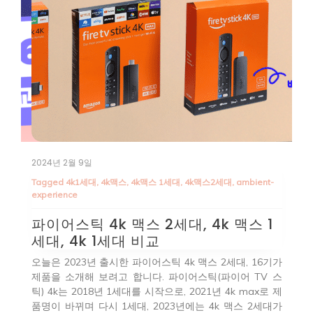
2023년 12월 17일
2
-
Tagged
12900ks
,
12세대
,
14900k
,
14900k-온도
,
3dmark
T
Z690 보드에서 I9 12세대 12900KS와
A
1
14세대 14900K 성능 비교
현재 사용중인 Z690-f 보드에서 12900KS와 인텔 i9
리
기가
14900K의 성능 비교를 해봤어요. 시네벤치에서 순정 상태
리
 스
일 때 CPU에 리밋이 걸려 있어 P코어 E코어 모두 클럭저
터
 제
하가 발생했고,리밋을 푸니 CPU 온도는 높았지만 클럭 저
확
대가
하는 없었어요.