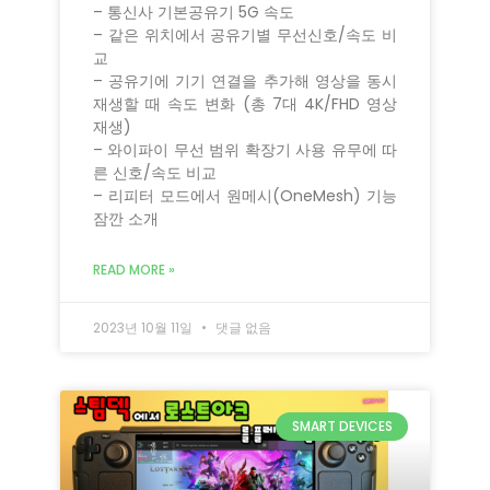
– 통신사 기본공유기 5G 속도
– 같은 위치에서 공유기별 무선신호/속도 비
교
– 공유기에 기기 연결을 추가해 영상을 동시
재생할 때 속도 변화 (총 7대 4K/FHD 영상
재생)
– 와이파이 무선 범위 확장기 사용 유무에 따
른 신호/속도 비교
– 리피터 모드에서 원메시(OneMesh) 기능
잠깐 소개
READ MORE »
2023년 10월 11일
댓글 없음
SMART DEVICES