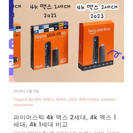
2024년 2월 9일
2
Tagged
4k1세대
,
4k맥스
,
4k맥스 1세대
,
4k맥스2세대
,
ambient-
T
experience
Z
파이어스틱 4k 맥스 2세대, 4k 맥스 1
파
세대, 4k 1세대 비교
현