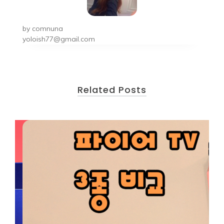
by
comnuna
yoloish77@gmail.com
Related Posts