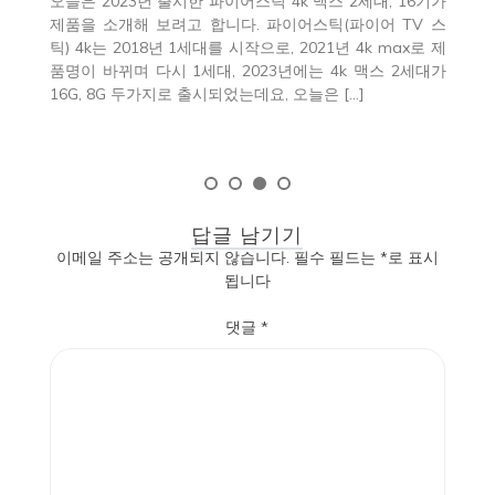
오늘은 2023년 출시한 파이어스틱 4k 맥스 2세대, 16기가
1
하던
제품을 소개해 보려고 합니다. 파이어스틱(파이어 TV 스
일
 순
틱) 4k는 2018년 1세대를 시작으로, 2021년 4k max로 제
하
스트
품명이 바뀌며 다시 1세대, 2023년에는 4k 맥스 2세대가
하
볼게
16G, 8G 두가지로 출시되었는데요, 오늘은 […]
답글 남기기
이메일 주소는 공개되지 않습니다.
필수 필드는
*
로 표시
됩니다
댓글
*