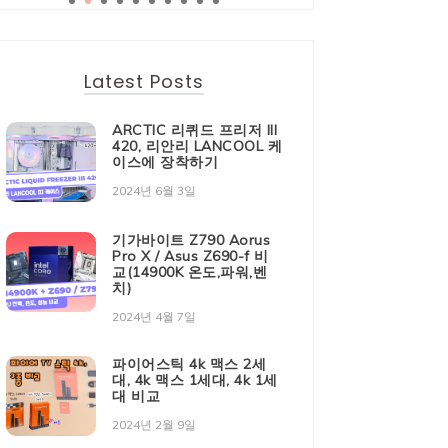
Latest Posts
ARCTIC 리퀴드 프리저 III
420, 리안리 LANCOOL 케
이스에 장착하기
2024년 6월 3일
기가바이트 Z790 Aorus
Pro X / Asus Z690-f 비
교(14900K 온도,파워,벤
치)
2024년 4월 7일
파이어스틱 4k 맥스 2세
대, 4k 맥스 1세대, 4k 1세
대 비교
2024년 2월 9일