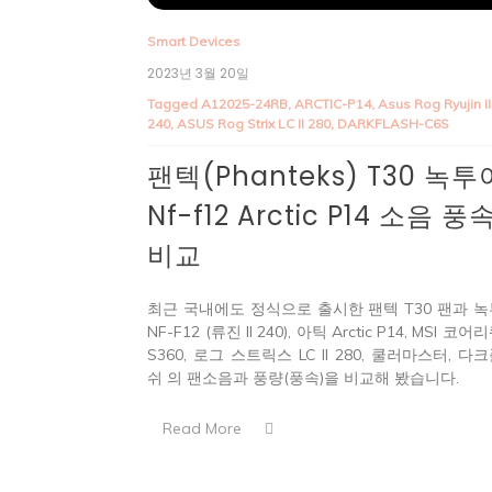
Smart Devices
2023년 3월 20일
Tagged
A12025-24RB
,
ARCTIC-P14
,
Asus Rog Ryujin II
240
,
ASUS Rog Strix LC II 280
,
DARKFLASH-C6S
팬텍(Phanteks) T30 녹투
Nf-f12 Arctic P14 소음 풍
비교
최근 국내에도 정식으로 출시한 팬텍 T30 팬과 
NF-F12 (류진 II 240), 아틱 Arctic P14, MSI 코
S360, 로그 스트릭스 LC II 280, 쿨러마스터, 다
쉬 의 팬소음과 풍량(풍속)을 비교해 봤습니다.
Read More