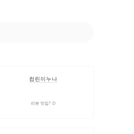
컴린이누나
리뷰 맛집? :D