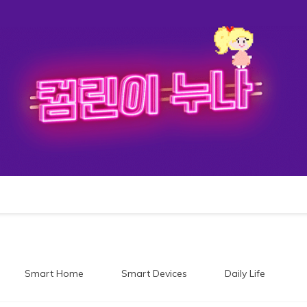
이누나
Smart Home
Smart Devices
Daily Life