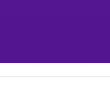
Skip
컴린
to
content