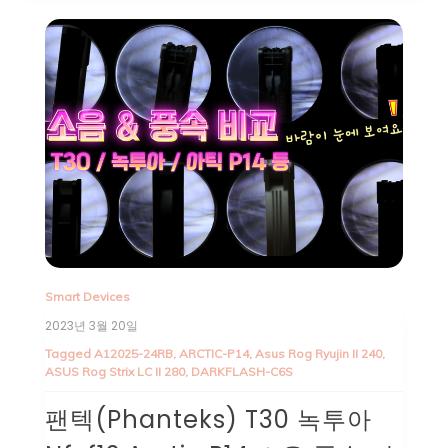
Smart Devices
2023년 3월 20일
Tagged
A12025-24RB
,
ARCTIC-P14
,
Asus Rog Ryujin II 240
,
ASUS Rog Strix LC II 280
,
DARKFLASH-C6S
팬텍(Phanteks) T30 녹투아