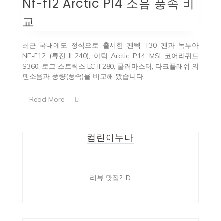
Nf-f12 Arctic P14 소음 풍속 비
교
최근 국내에도 정식으로 출시한 팬텍 T30 팬과 녹투아
NF-F12 (류진 II 240), 아틱 Arctic P14, MSI 코어리퀴드
S360, 로그 스트릭스 LC II 280, 쿨러마스터, 다크플래쉬 의
팬소음과 풍량(풍속)을 비교해 봤습니다.
Read More
컴린이누나
리뷰 맛집? :D