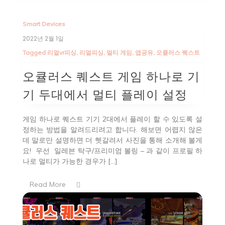
Smart Devices
2022년 2월 1일
Tagged
리얼vr피싱
,
리얼피싱
,
멀티 게임
,
앱공유
,
오큘러스 퀘스트
오큘러스 퀘스트 게임 하나로 기
기 두대에서 멀티 플레이 설정
게임 하나로 퀘스트 기기 2대에서 플레이 할 수 있도록 설
정하는 방법을 알려드리려고 합니다. 해보면 어렵지 않은
데 말로만 설명하면 더 헷갈려서 사진을 통해 소개해 볼게
요! 우선 일레븐 탁구/프리미엄 볼링 – 과 같이 프로필 하
나로 멀티가 가능한 경우가 […]
Read More