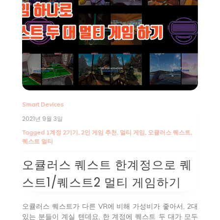
Smart Devices
2021년 9월 3일
Tagged
1계정 2기기
,
2인 게임 추천
,
멀티 게임
,
오큘러스 퀘스트
,
퀘스트 멀티
오큘러스 퀘스트 한계정으로 퀘
스트1/퀘스트2 멀티 게임하기
오큘러스 퀘스트가 다른 VR에 비해 가성비가 좋아서, 2대
있는 분들이 계실 텐데요, 한 계정에 퀘스트 두 대가 모두