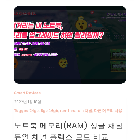
Smart Devices
2022년 1월 18일
Tagged
24gb
,
8gb 16gb
,
ram flex
,
ram 채널
,
다른 메모리 사용
노트북 메모리(RAM) 싱글 채널
듀얼 채널 플렉스 모드 비교