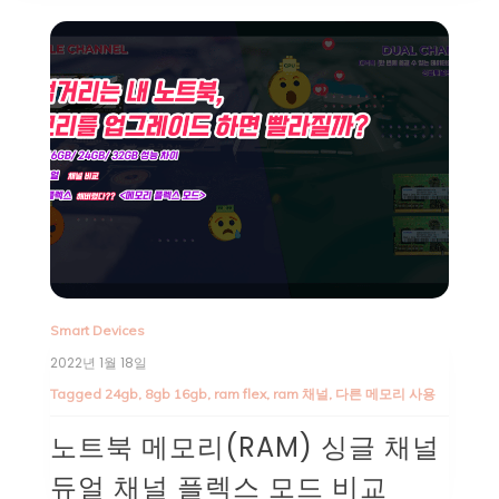
Smart Devices
2022년 1월 18일
Tagged
24gb
,
8gb 16gb
,
ram flex
,
ram 채널
,
다른 메모리 사용
노트북 메모리(RAM) 싱글 채널
듀얼 채널 플렉스 모드 비교