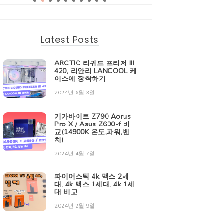
Latest Posts
ARCTIC 리퀴드 프리저 III
420, 리안리 LANCOOL 케
이스에 장착하기
2024년 6월 3일
기가바이트 Z790 Aorus
Pro X / Asus Z690-f 비
교(14900K 온도,파워,벤
치)
2024년 4월 7일
파이어스틱 4k 맥스 2세
대, 4k 맥스 1세대, 4k 1세
대 비교
2024년 2월 9일