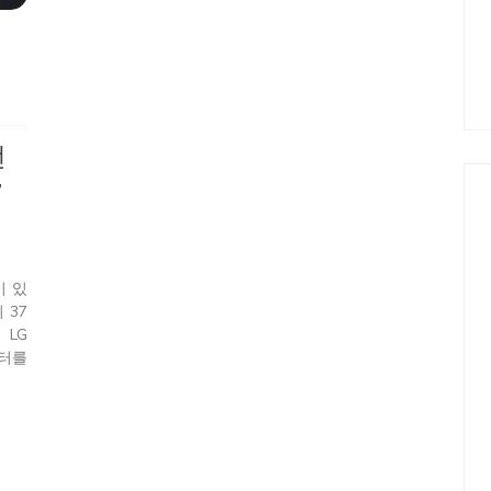
언
7
이 있
 37
 LG
니터를