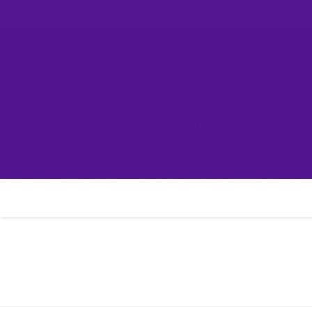
Skip
컴린
to
content