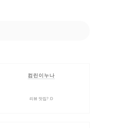
컴린이누나
리뷰 맛집? :D