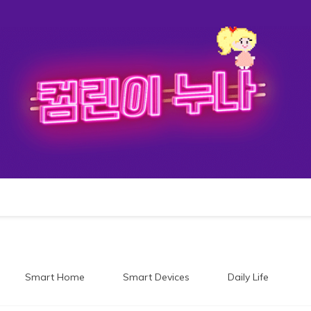
이누나
Smart Home
Smart Devices
Daily Life