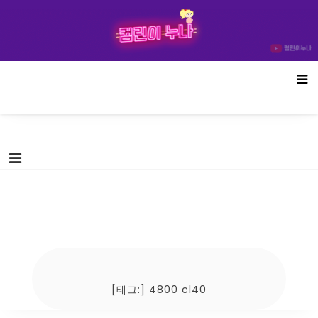
Skip
컴린이누나
to
content
[태그:]
4800 cl40