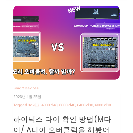
Smart Devices
2023년 4월 25일
Tagged
3d마크
,
4800 cl40
,
6000 cl48
,
6400 cl30
,
6800 cl30
하이닉스 다이 확인 방법(M다
이/ A다이 오버클럭을 해봤어