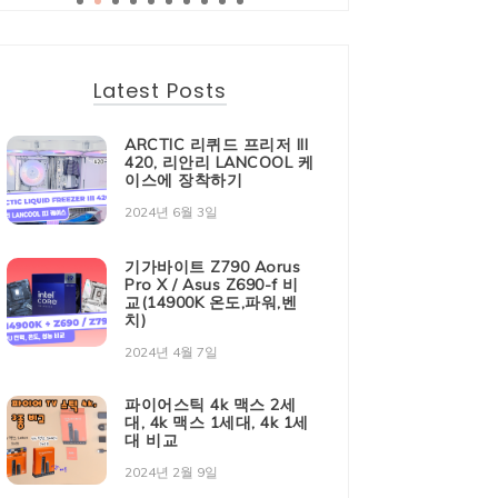
Latest Posts
ARCTIC 리퀴드 프리저 III
420, 리안리 LANCOOL 케
이스에 장착하기
2024년 6월 3일
기가바이트 Z790 Aorus
Pro X / Asus Z690-f 비
교(14900K 온도,파워,벤
치)
2024년 4월 7일
파이어스틱 4k 맥스 2세
대, 4k 맥스 1세대, 4k 1세
대 비교
2024년 2월 9일