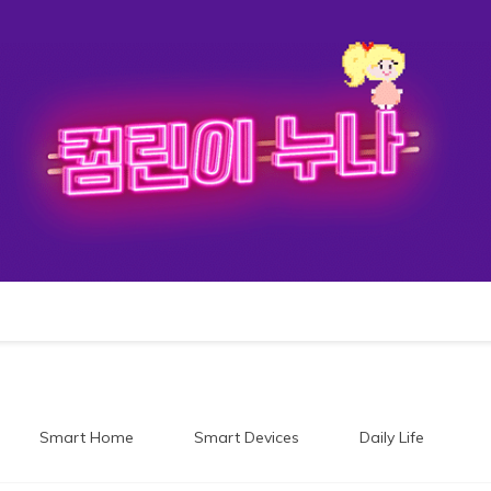
이누나
Smart Home
Smart Devices
Daily Life