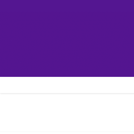
Skip
컴린
to
content