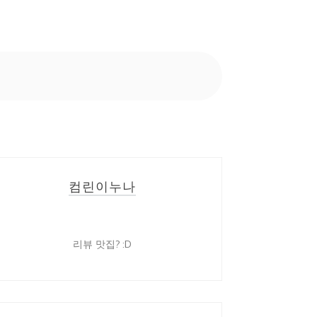
컴린이누나
리뷰 맛집? :D