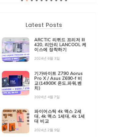
Latest Posts
ARCTIC 리퀴드 프리저 III
420, 리안리 LANCOOL 케
이스에 장착하기
2024년 6월 3일
기가바이트 Z790 Aorus
Pro X / Asus Z690-f 비
교(14900K 온도,파워,벤
치)
2024년 4월 7일
파이어스틱 4k 맥스 2세
대, 4k 맥스 1세대, 4k 1세
대 비교
2024년 2월 9일