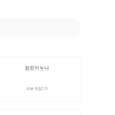
컴린이누나
리뷰 맛집? :D