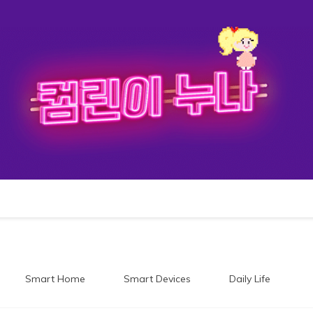
이누나
Smart Home
Smart Devices
Daily Life