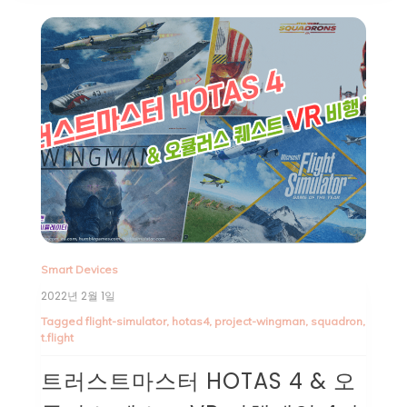
Smart Devices
2022년 2월 1일
Tagged
flight-simulator
,
hotas4
,
project-wingman
,
squadron
,
t.flight
트러스트마스터 HOTAS 4 & 오