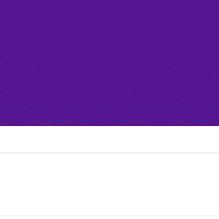
Skip
컴린
to
content