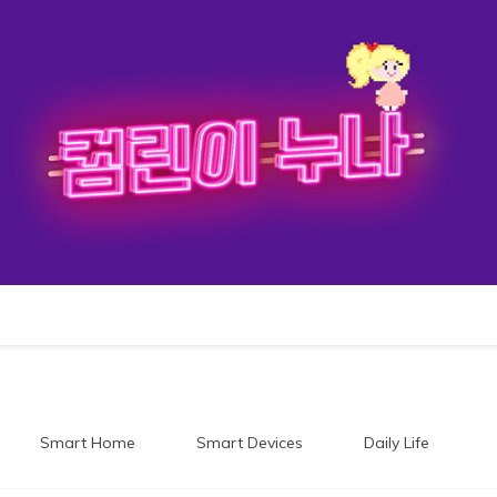
이누나
Smart Home
Smart Devices
Daily Life