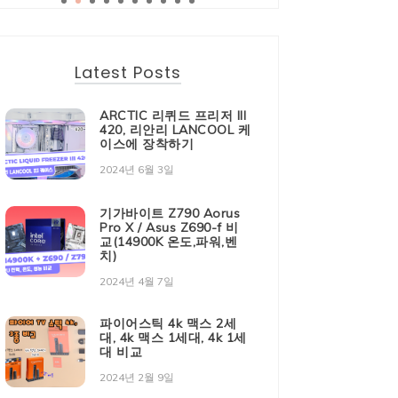
Latest Posts
ARCTIC 리퀴드 프리저 III
420, 리안리 LANCOOL 케
이스에 장착하기
2024년 6월 3일
기가바이트 Z790 Aorus
Pro X / Asus Z690-f 비
교(14900K 온도,파워,벤
치)
2024년 4월 7일
파이어스틱 4k 맥스 2세
대, 4k 맥스 1세대, 4k 1세
대 비교
2024년 2월 9일