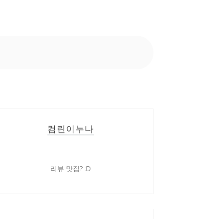
컴린이누나
리뷰 맛집? :D