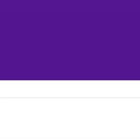
Skip
컴린
to
content