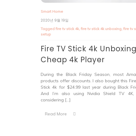
Smart Home
2020년 9월 19일
Tagged
fire tv stick 4k
,
fire tv stick 4k unboxing
,
fire tv 
setup
Fire TV Stick 4k Unboxing
Cheap 4k Player
During the Black Friday Season, most Am
products offer discounts. I also bought this Fir
Stick 4k for $24.99 last year during Black Fri
And I’m also using Nvidia Shield TV 4K,
considering […]
Read More