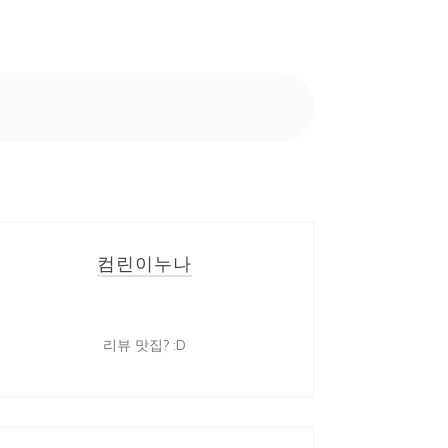
컴린이누나
리뷰 맛집? :D