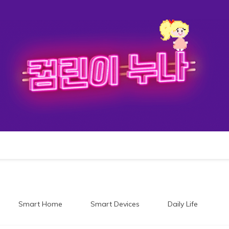
이누나
Smart Home
Smart Devices
Daily Life