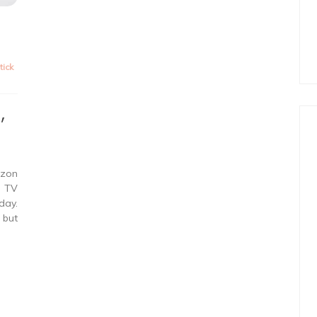
stick
,
azon
e TV
day.
 but