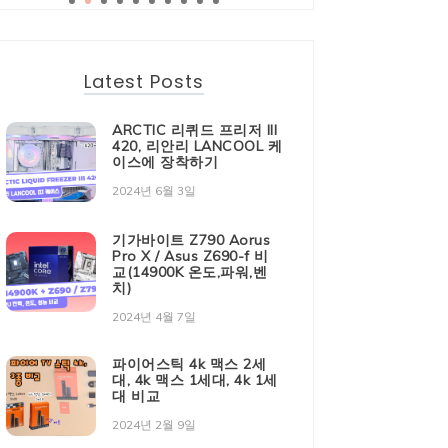
Latest Posts
ARCTIC 리퀴드 프리저 III
420, 리안리 LANCOOL 케
이스에 장착하기
2024년 6월 3일
기가바이트 Z790 Aorus
Pro X / Asus Z690-f 비
교(14900K 온도,파워,벤
치)
2024년 4월 7일
파이어스틱 4k 맥스 2세
대, 4k 맥스 1세대, 4k 1세
대 비교
2024년 2월 9일