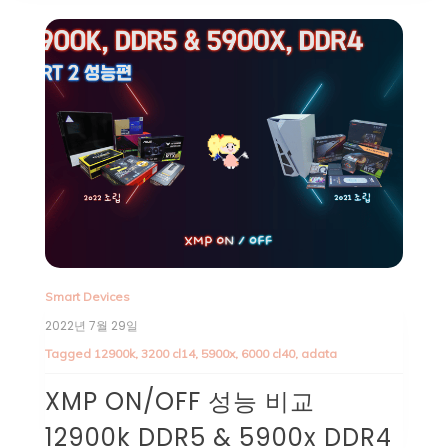
Smart Devices
2022년 7월 29일
Tagged
12900k
,
3200 cl14
,
5900x
,
6000 cl40
,
adata
XMP ON/OFF 성능 비교
12900k DDR5 & 5900x DDR4