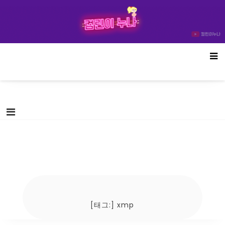
Skip
컴린이누나
to
content
[태그:]
xmp